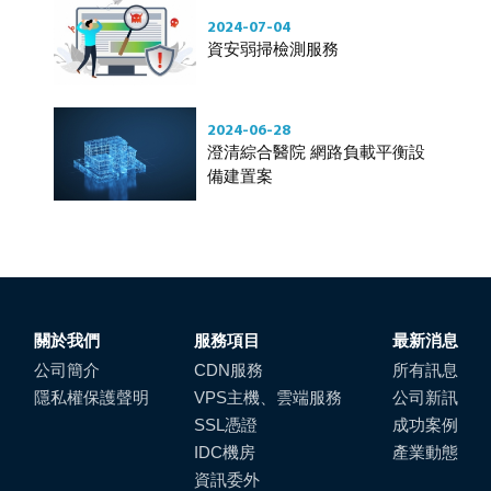
2024-07-04
資安弱掃檢測服務
2024-06-28
澄清綜合醫院 網路負載平衡設
備建置案
關於我們
服務項目
最新消息
公司簡介
CDN服務
所有訊息
隱私權保護聲明
VPS主機、雲端服務
公司新訊
SSL憑證
成功案例
IDC機房
產業動態
資訊委外